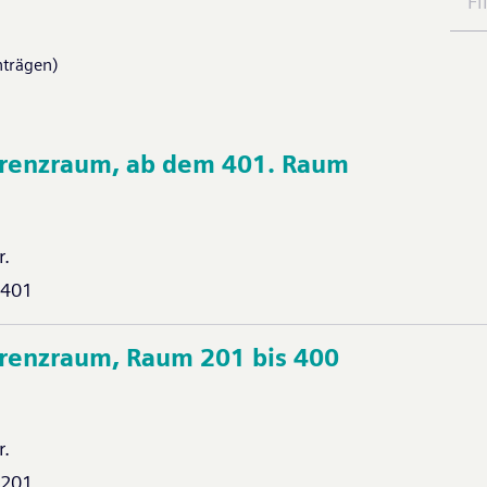
nträgen)
erenzraum, ab dem 401. Raum
r.
-401
erenzraum, Raum 201 bis 400
r.
-201