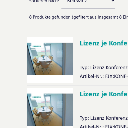
Sortieren nach:
8
Produkte gefunden (gefiltert aus insgesamt
8
Ei
Lizenz je Konf
Typ:
Lizenz Konferenz
Artikel-Nr.:
FJX:KONF
Lizenz je Konf
Typ:
Lizenz Konferenz
Artikel-Nr.:
FJX:KONF