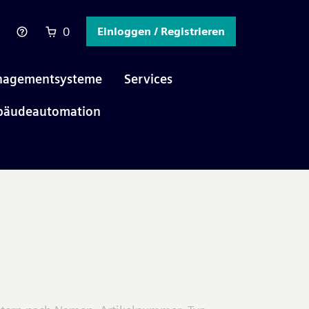
0
Einloggen / Registrieren
agementsysteme
Services
bäudeautomation